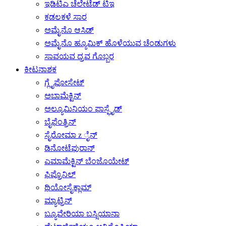
ಇಡಿಟಿಎ ಚೆಲೇಟೆಡ್ ಟಿಇ
ಕಡಲಕಳೆ ಸಾರ
ಅಮೈನೊ ಆಸಿಡ್
ಅಮೈನೊ ಹ್ಯೂಮಿಕ್ ಹೊಳೆಯುವ ಚೆಂಡುಗಳು
ಸಾವಯವ ದ್ರವ ಗೊಬ್ಬರ
ಕೀಟನಾಶಕ
ಗ್ಲೈಫೋಸೇಟ್
ಅಬಾಮೆಕ್ಟಿನ್
ಅಲ್ಯೂಮಿನಿಯಂ ಫಾಸ್ಫೈಡ್
ಬೈಫೆಂತ್ರಿನ್
ಸೈರೋಮಾ z ೈನ್
ಡಿನೋಟೆಫುರಾನ್
ಎಮಾಮೆಕ್ಟಿನ್ ಬೆಂಜೊಯೇಟ್
ಫಿಪ್ರೊನಿಲ್
ಥಿಯೋಸೈಕ್ಲಾಮ್
ಮ್ಯಾಟ್ರಿನ್
ಬ್ಯೂವೇರಿಯಾ ಬಸ್ಸಿಯಾನಾ