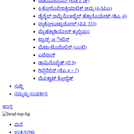
ಥಿಡಿಯಾಜುರಾನ್ (ಟಿಡಿ Z ಡ್)
4-ಕ್ಲೋರೊಫೆನಾಕ್ಸಿಯಾಟಿಕ್ ಆಮ್ಲ (4-ಸಿಪಿಎ)
ಡೈಥೈಲ್ ಅಮೈನೊಇಥೈಲ್ ಹೆಕ್ಸಾನೊಯೇಟ್ (ಡಿಎ -6)
ಪ್ಯಾಕ್ಲೋಬುಟ್ರಾಜೋಲ್ (ಪಿಪಿ 333)
ಪ್ರೊಹೆಕ್ಸಾಡಿಯೋನ್ ಕ್ಯಾಲ್ಸಿಯಂ
ಟ್ರಾನ್ಸ್- at ೀಟಿನ್
ಮೆಟಾ-ಟೊಪೊಲಿನ್ (ಎಂಟಿ)
ಎಥೆಫಾನ್
ಡಾಮಿನೊಜೈಡ್ (ಬಿ 9)
ಗಿಬ್ಬೆರೆಲಿನ್ (ಜಿಎ 4 + 7)
ಮೆಪಿಕ್ವಾಟ್ ಕ್ಲೋರೈಡ್
ಸುದ್ದಿ
ನಮ್ಮನ್ನು ಸಂಪರ್ಕಿಸಿ
ಆಂಗ್ಲ
ಮನೆ
ಉತ್ಪನ್ನಗಳು