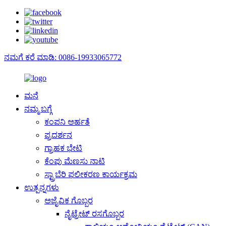
ನಮಗೆ ಕರೆ ಮಾಡಿ: 0086-19933065772
ಮನೆ
ನಮ್ಮ ಬಗ್ಗೆ
ಕಂಪನಿ ಅರ್ಹತೆ
ಪ್ರದರ್ಶನ
ಗ್ರಾಹಕ ಭೇಟಿ
ಕೆಂಪು ಮೆಣಸು ನಾಟಿ
ಸ್ಟ್ರಾಬೆರಿ ಫಲೀಕರಣ ಕಾರ್ಯಕ್ರಮ
ಉತ್ಪನ್ನಗಳು
ಅಜೈವಿಕ ಗೊಬ್ಬರ
ನೈಟ್ರೇಟ್ ರಸಗೊಬ್ಬರ