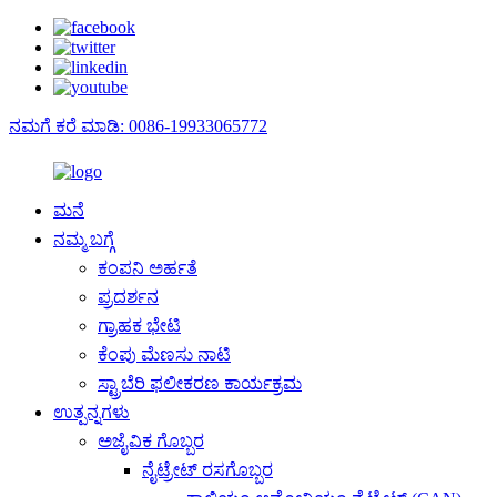
ನಮಗೆ ಕರೆ ಮಾಡಿ: 0086-19933065772
ಮನೆ
ನಮ್ಮ ಬಗ್ಗೆ
ಕಂಪನಿ ಅರ್ಹತೆ
ಪ್ರದರ್ಶನ
ಗ್ರಾಹಕ ಭೇಟಿ
ಕೆಂಪು ಮೆಣಸು ನಾಟಿ
ಸ್ಟ್ರಾಬೆರಿ ಫಲೀಕರಣ ಕಾರ್ಯಕ್ರಮ
ಉತ್ಪನ್ನಗಳು
ಅಜೈವಿಕ ಗೊಬ್ಬರ
ನೈಟ್ರೇಟ್ ರಸಗೊಬ್ಬರ