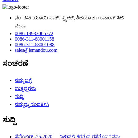
ನಂ .345 ಯೂಯಿ ನಾರ್ತ್ ಸ್ಟ್ರೀಟ್, ಶಿಜಿಯಾ zh ುವಾಂಗ್ ಸಿಟಿ
ಚೀನಾ
0086-19933065772
0086-311-68001158
0086-311-68001088
sales@lemandou.com
ಸಂಚರಣೆ
ನಮ್ಮ ಬಗ್ಗೆ
ಉತ್ಪನ್ನಗಳು
ಸುದ್ದಿ
ನಮ್ಮನ್ನು ಸಂಪರ್ಕಿಸಿ
ಸುದ್ದಿ
ಸೆಪ್ಟೆಂಬರ್ -25-2020
ನೀರಿನಲ್ಲಿ ಕರಗುವ ರಸಗೊಬ್ಬರವನ್ನು