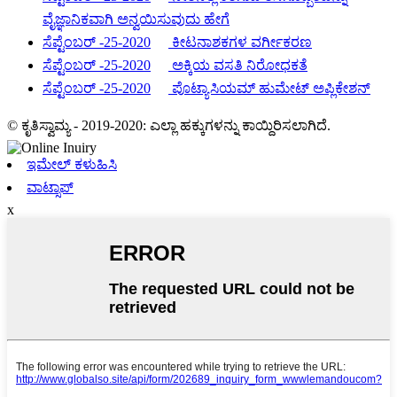
ವೈಜ್ಞಾನಿಕವಾಗಿ ಅನ್ವಯಿಸುವುದು ಹೇಗೆ
ಸೆಪ್ಟೆಂಬರ್ -25-2020
ಕೀಟನಾಶಕಗಳ ವರ್ಗೀಕರಣ
ಸೆಪ್ಟೆಂಬರ್ -25-2020
ಅಕ್ಕಿಯ ವಸತಿ ನಿರೋಧಕತೆ
ಸೆಪ್ಟೆಂಬರ್ -25-2020
ಪೊಟ್ಯಾಸಿಯಮ್ ಹುಮೇಟ್ ಅಪ್ಲಿಕೇಶನ್
© ಕೃತಿಸ್ವಾಮ್ಯ - 2019-2020: ಎಲ್ಲಾ ಹಕ್ಕುಗಳನ್ನು ಕಾಯ್ದಿರಿಸಲಾಗಿದೆ.
ಇಮೇಲ್ ಕಳುಹಿಸಿ
ವಾಟ್ಸಾಪ್
x