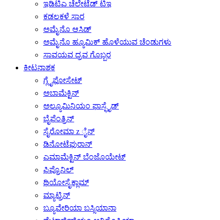
ಇಡಿಟಿಎ ಚೆಲೇಟೆಡ್ ಟಿಇ
ಕಡಲಕಳೆ ಸಾರ
ಅಮೈನೊ ಆಸಿಡ್
ಅಮೈನೊ ಹ್ಯೂಮಿಕ್ ಹೊಳೆಯುವ ಚೆಂಡುಗಳು
ಸಾವಯವ ದ್ರವ ಗೊಬ್ಬರ
ಕೀಟನಾಶಕ
ಗ್ಲೈಫೋಸೇಟ್
ಅಬಾಮೆಕ್ಟಿನ್
ಅಲ್ಯೂಮಿನಿಯಂ ಫಾಸ್ಫೈಡ್
ಬೈಫೆಂತ್ರಿನ್
ಸೈರೋಮಾ z ೈನ್
ಡಿನೋಟೆಫುರಾನ್
ಎಮಾಮೆಕ್ಟಿನ್ ಬೆಂಜೊಯೇಟ್
ಫಿಪ್ರೊನಿಲ್
ಥಿಯೋಸೈಕ್ಲಾಮ್
ಮ್ಯಾಟ್ರಿನ್
ಬ್ಯೂವೇರಿಯಾ ಬಸ್ಸಿಯಾನಾ