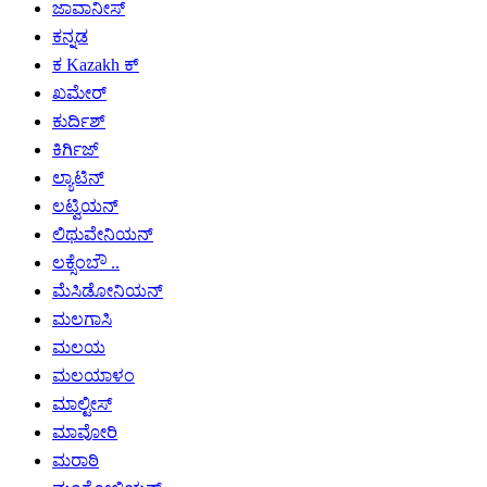
ಜಾವಾನೀಸ್
ಕನ್ನಡ
ಕ Kazakh ಕ್
ಖಮೇರ್
ಕುರ್ದಿಶ್
ಕಿರ್ಗಿಜ್
ಲ್ಯಾಟಿನ್
ಲಟ್ವಿಯನ್
ಲಿಥುವೇನಿಯನ್
ಲಕ್ಸೆಂಬೌ ..
ಮೆಸಿಡೋನಿಯನ್
ಮಲಗಾಸಿ
ಮಲಯ
ಮಲಯಾಳಂ
ಮಾಲ್ಟೀಸ್
ಮಾವೋರಿ
ಮರಾಠಿ