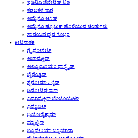
ಇಡಿಟಿಎ ಚೆಲೇಟೆಡ್ ಟಿಇ
ಕಡಲಕಳೆ ಸಾರ
ಅಮೈನೊ ಆಸಿಡ್
ಅಮೈನೊ ಹ್ಯೂಮಿಕ್ ಹೊಳೆಯುವ ಚೆಂಡುಗಳು
ಸಾವಯವ ದ್ರವ ಗೊಬ್ಬರ
ಕೀಟನಾಶಕ
ಗ್ಲೈಫೋಸೇಟ್
ಅಬಾಮೆಕ್ಟಿನ್
ಅಲ್ಯೂಮಿನಿಯಂ ಫಾಸ್ಫೈಡ್
ಬೈಫೆಂತ್ರಿನ್
ಸೈರೋಮಾ z ೈನ್
ಡಿನೋಟೆಫುರಾನ್
ಎಮಾಮೆಕ್ಟಿನ್ ಬೆಂಜೊಯೇಟ್
ಫಿಪ್ರೊನಿಲ್
ಥಿಯೋಸೈಕ್ಲಾಮ್
ಮ್ಯಾಟ್ರಿನ್
ಬ್ಯೂವೇರಿಯಾ ಬಸ್ಸಿಯಾನಾ