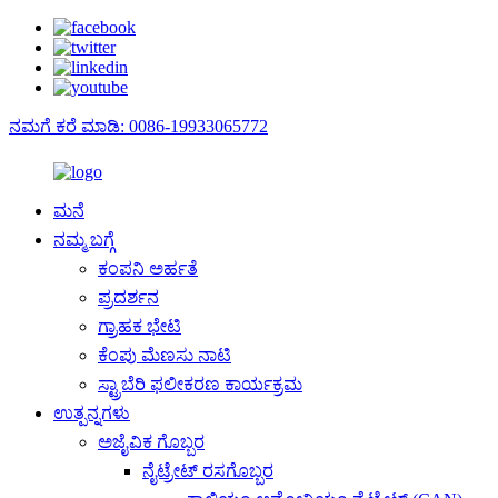
ನಮಗೆ ಕರೆ ಮಾಡಿ: 0086-19933065772
ಮನೆ
ನಮ್ಮ ಬಗ್ಗೆ
ಕಂಪನಿ ಅರ್ಹತೆ
ಪ್ರದರ್ಶನ
ಗ್ರಾಹಕ ಭೇಟಿ
ಕೆಂಪು ಮೆಣಸು ನಾಟಿ
ಸ್ಟ್ರಾಬೆರಿ ಫಲೀಕರಣ ಕಾರ್ಯಕ್ರಮ
ಉತ್ಪನ್ನಗಳು
ಅಜೈವಿಕ ಗೊಬ್ಬರ
ನೈಟ್ರೇಟ್ ರಸಗೊಬ್ಬರ