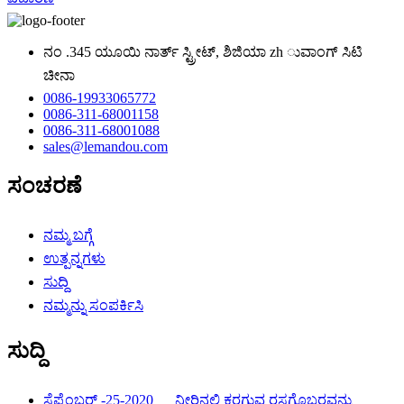
ನಂ .345 ಯೂಯಿ ನಾರ್ತ್ ಸ್ಟ್ರೀಟ್, ಶಿಜಿಯಾ zh ುವಾಂಗ್ ಸಿಟಿ
ಚೀನಾ
0086-19933065772
0086-311-68001158
0086-311-68001088
sales@lemandou.com
ಸಂಚರಣೆ
ನಮ್ಮ ಬಗ್ಗೆ
ಉತ್ಪನ್ನಗಳು
ಸುದ್ದಿ
ನಮ್ಮನ್ನು ಸಂಪರ್ಕಿಸಿ
ಸುದ್ದಿ
ಸೆಪ್ಟೆಂಬರ್ -25-2020
ನೀರಿನಲ್ಲಿ ಕರಗುವ ರಸಗೊಬ್ಬರವನ್ನು