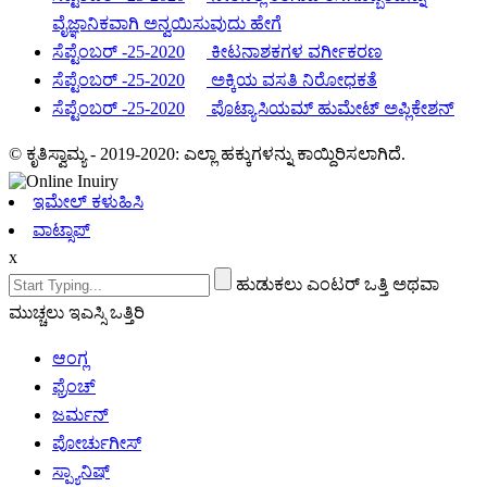
ವೈಜ್ಞಾನಿಕವಾಗಿ ಅನ್ವಯಿಸುವುದು ಹೇಗೆ
ಸೆಪ್ಟೆಂಬರ್ -25-2020
ಕೀಟನಾಶಕಗಳ ವರ್ಗೀಕರಣ
ಸೆಪ್ಟೆಂಬರ್ -25-2020
ಅಕ್ಕಿಯ ವಸತಿ ನಿರೋಧಕತೆ
ಸೆಪ್ಟೆಂಬರ್ -25-2020
ಪೊಟ್ಯಾಸಿಯಮ್ ಹುಮೇಟ್ ಅಪ್ಲಿಕೇಶನ್
© ಕೃತಿಸ್ವಾಮ್ಯ - 2019-2020: ಎಲ್ಲಾ ಹಕ್ಕುಗಳನ್ನು ಕಾಯ್ದಿರಿಸಲಾಗಿದೆ.
ಇಮೇಲ್ ಕಳುಹಿಸಿ
ವಾಟ್ಸಾಪ್
x
ಹುಡುಕಲು ಎಂಟರ್ ಒತ್ತಿ ಅಥವಾ
ಮುಚ್ಚಲು ಇಎಸ್ಸಿ ಒತ್ತಿರಿ
ಆಂಗ್ಲ
ಫ್ರೆಂಚ್
ಜರ್ಮನ್
ಪೋರ್ಚುಗೀಸ್
ಸ್ಪ್ಯಾನಿಷ್